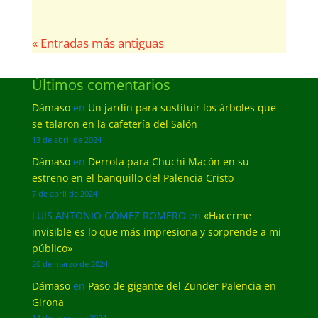
« Entradas más antiguas
Últimos comentarios
Dámaso
en
Un jardín para sustituir los árboles que
se talaron en la cafetería del Salón
13 de abril de 2024
Dámaso
en
Derrota para Chuchi Macón en su
estreno en el banquillo del Palencia Cristo
7 de abril de 2024
LUIS ANTONIO GÓMEZ ROMERO
en
«Hacerme
invisible es lo que más impresiona y sorprende a mi
público»
20 de marzo de 2024
Dámaso
en
Paso de gigante del Zunder Palencia en
Girona