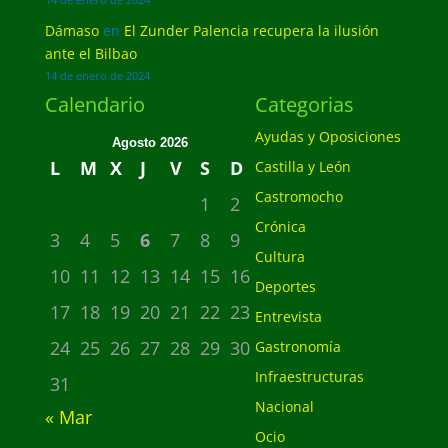
14 de enero de 2024
Dámaso
en
El Zunder Palencia recupera la ilusión
ante el Bilbao
14 de enero de 2024
Calendario
Categorias
Ayudas y Oposiciones
Agosto 2026
L
M
X
J
V
S
D
Castilla y León
Castromocho
1
2
Crónica
3
4
5
6
7
8
9
Cultura
10
11
12
13
14
15
16
Deportes
17
18
19
20
21
22
23
Entrevista
24
25
26
27
28
29
30
Gastronomía
Infraestructuras
31
Nacional
« Mar
Ocio