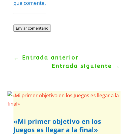
que comente.
Protegidos por
reCAPTCHA
Politica
–
Términos
.
Enviar comentario
←
Entrada anterior
Entrada siguiente
→
«Mi primer objetivo en los
Juegos es llegar a la final»