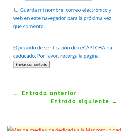
Guarda mi nombre, correo electrónico y
web en este navegador para la próxima vez
que comente.
Protegidos por
reCAPTCHA
El periodo de verificación de reCAPTCHA ha
Politica
–
Términos
.
caducado. Por favor, recarga la página.
Enviar comentario
←
Entrada anterior
Entrada siguiente
→