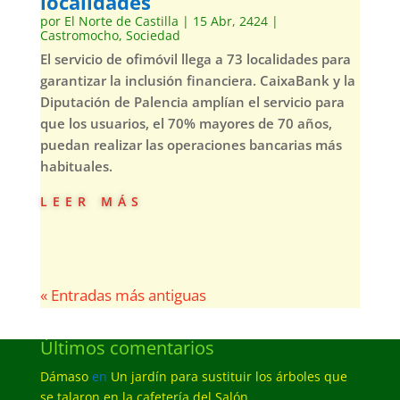
localidades
por
El Norte de Castilla
|
15 Abr, 2424
|
Castromocho
,
Sociedad
El servicio de ofimóvil llega a 73 localidades para
garantizar la inclusión financiera. CaixaBank y la
Diputación de Palencia amplían el servicio para
que los usuarios, el 70% mayores de 70 años,
puedan realizar las operaciones bancarias más
habituales.
leer más
« Entradas más antiguas
Últimos comentarios
Dámaso
en
Un jardín para sustituir los árboles que
se talaron en la cafetería del Salón