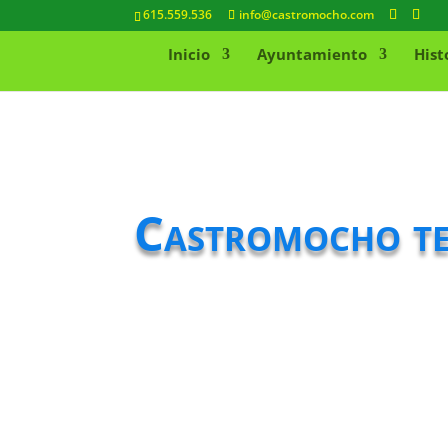
615.559.536
info@castromocho.com
Inicio
Ayuntamiento
Hist
Castromocho ter