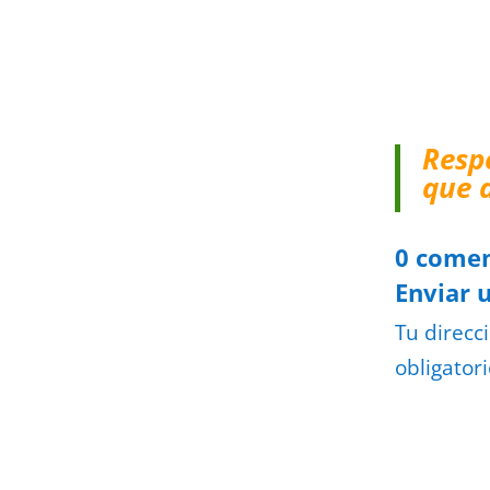
Resp
que 
0 comen
Enviar 
Tu direcc
obligator