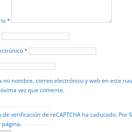
rio
*
*
ectrónico
*
 mi nombre, correo electrónico y web en este na
róxima vez que comente.
or
reCAPTCHA
o de verificación de reCAPTCHA ha caducado. Por f
minos
.
a página.