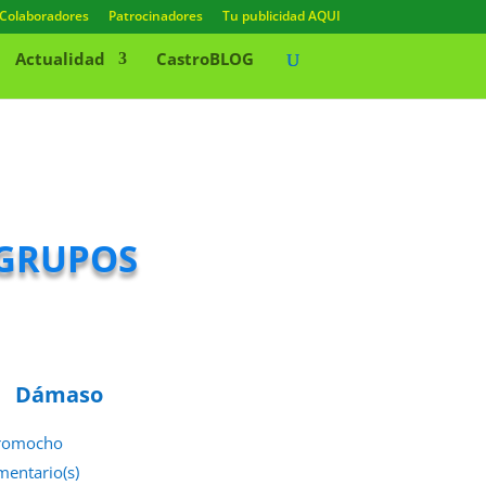
Colaboradores
Patrocinadores
Tu publicidad AQUI
Actualidad
CastroBLOG
 grupos
Dámaso
romocho
mentario(s)