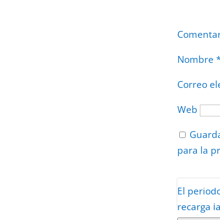
Comenta
Nombre
Correo el
Web
Guarda
para la p
Protegidos p
El period
Politica
–
Tér
recarga l