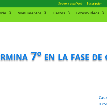
Soporta esta Web
Suscripción
oria
Monumentos
Fiestas
Fotos/Videos
mina 7º en la fase de
Cast
0 co