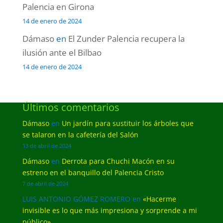
Palencia en Girona
14 de enero de 2024
Dámaso
en
El Zunder Palencia recupera la
ilusión ante el Bilbao
14 de enero de 2024
Últimos comentarios
Dámaso
en
Un jardín para sustituir los árboles que
se talaron en la cafetería del Salón
13 de abril de 2024
Dámaso
en
Derrota para Chuchi Macón en su
estreno en el banquillo del Palencia Cristo
7 de abril de 2024
LUIS ANTONIO GÓMEZ ROMERO
en
«Hacerme
invisible es lo que más impresiona y sorprende a mi
público»