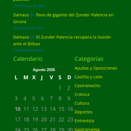
20 de marzo de 2024
Dámaso
en
Paso de gigante del Zunder Palencia en
Girona
14 de enero de 2024
Dámaso
en
El Zunder Palencia recupera la ilusión
ante el Bilbao
14 de enero de 2024
Calendario
Categorias
Ayudas y Oposiciones
Agosto 2026
L
M
X
J
V
S
D
Castilla y León
Castromocho
1
2
Crónica
3
4
5
6
7
8
9
Cultura
10
11
12
13
14
15
16
Deportes
17
18
19
20
21
22
23
Entrevista
24
25
26
27
28
29
30
Gastronomía