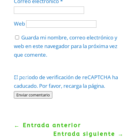
Correo electrónico
*
Web
Guarda mi nombre, correo electrónico y
web en este navegador para la próxima vez
que comente.
Protegidos por
reCAPTCHA
El periodo de verificación de reCAPTCHA ha
Politica
–
Términos
.
caducado. Por favor, recarga la página.
Enviar comentario
←
Entrada anterior
Entrada siguiente
→