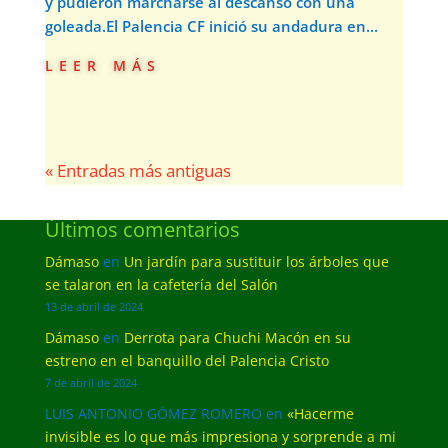
y pudieron marcharse al descanso con una
goleada.El Palencia CF inició su andadura en...
leer más
« Entradas más antiguas
Últimos comentarios
Dámaso
en
Un jardín para sustituir los árboles que
se talaron en la cafetería del Salón
13 de abril de 2024
Dámaso
en
Derrota para Chuchi Macón en su
estreno en el banquillo del Palencia Cristo
7 de abril de 2024
LUIS ANTONIO GÓMEZ ROMERO
en
«Hacerme
invisible es lo que más impresiona y sorprende a mi