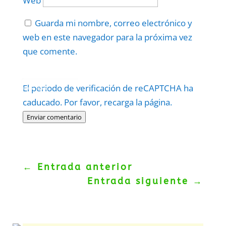
Web
Guarda mi nombre, correo electrónico y
web en este navegador para la próxima vez
que comente.
Protegidos por
reCAPTCHA
El periodo de verificación de reCAPTCHA ha
Politica
–
Términos
.
caducado. Por favor, recarga la página.
Enviar comentario
←
Entrada anterior
Entrada siguiente
→