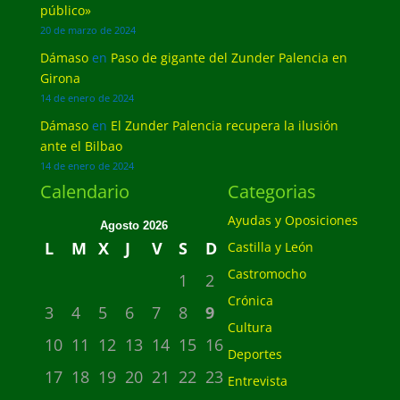
público»
20 de marzo de 2024
Dámaso
en
Paso de gigante del Zunder Palencia en
Girona
14 de enero de 2024
Dámaso
en
El Zunder Palencia recupera la ilusión
ante el Bilbao
14 de enero de 2024
Calendario
Categorias
Ayudas y Oposiciones
Agosto 2026
L
M
X
J
V
S
D
Castilla y León
Castromocho
1
2
Crónica
3
4
5
6
7
8
9
Cultura
10
11
12
13
14
15
16
Deportes
17
18
19
20
21
22
23
Entrevista