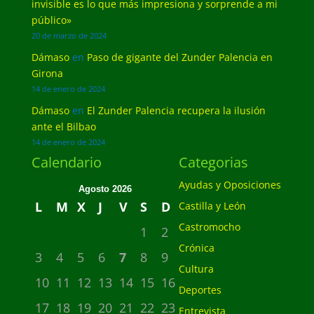
invisible es lo que más impresiona y sorprende a mi
público»
20 de marzo de 2024
Dámaso
en
Paso de gigante del Zunder Palencia en
Girona
14 de enero de 2024
Dámaso
en
El Zunder Palencia recupera la ilusión
ante el Bilbao
14 de enero de 2024
Calendario
Categorias
Ayudas y Oposiciones
Agosto 2026
L
M
X
J
V
S
D
Castilla y León
Castromocho
1
2
Crónica
3
4
5
6
7
8
9
Cultura
10
11
12
13
14
15
16
Deportes
17
18
19
20
21
22
23
Entrevista