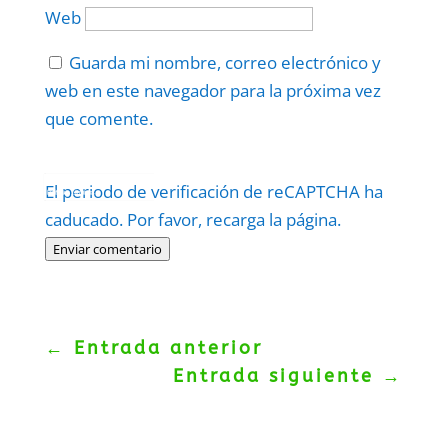
Web
Guarda mi nombre, correo electrónico y
web en este navegador para la próxima vez
que comente.
Protegidos por
reCAPTCHA
El periodo de verificación de reCAPTCHA ha
Politica
–
Términos
.
caducado. Por favor, recarga la página.
Enviar comentario
←
Entrada anterior
Entrada siguiente
→