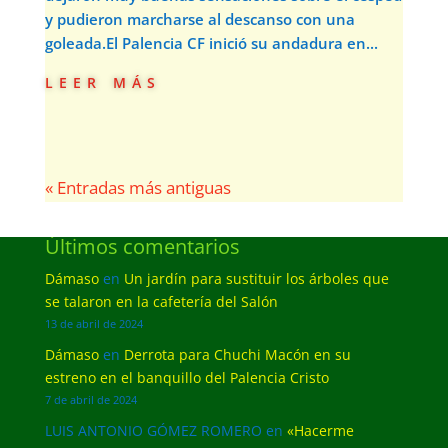
y pudieron marcharse al descanso con una
goleada.El Palencia CF inició su andadura en...
leer más
« Entradas más antiguas
Últimos comentarios
Dámaso
en
Un jardín para sustituir los árboles que
se talaron en la cafetería del Salón
13 de abril de 2024
Dámaso
en
Derrota para Chuchi Macón en su
estreno en el banquillo del Palencia Cristo
7 de abril de 2024
LUIS ANTONIO GÓMEZ ROMERO
en
«Hacerme