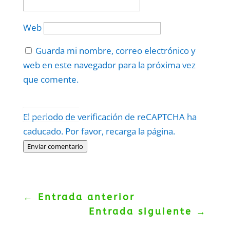
Web
Guarda mi nombre, correo electrónico y
web en este navegador para la próxima vez
que comente.
Protegidos por
reCAPTCHA
El periodo de verificación de reCAPTCHA ha
Politica
–
Términos
.
caducado. Por favor, recarga la página.
Enviar comentario
←
Entrada anterior
Entrada siguiente
→