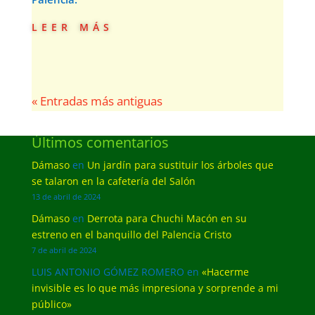
leer más
« Entradas más antiguas
Últimos comentarios
Dámaso
en
Un jardín para sustituir los árboles que
se talaron en la cafetería del Salón
13 de abril de 2024
Dámaso
en
Derrota para Chuchi Macón en su
estreno en el banquillo del Palencia Cristo
7 de abril de 2024
LUIS ANTONIO GÓMEZ ROMERO
en
«Hacerme
invisible es lo que más impresiona y sorprende a mi
público»