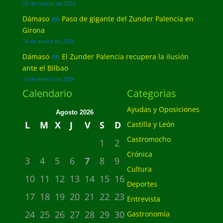
20 de marzo de 2024
Dámaso
en
Paso de gigante del Zunder Palencia en
Girona
14 de enero de 2024
Dámaso
en
El Zunder Palencia recupera la ilusión
ante el Bilbao
14 de enero de 2024
Calendario
Categorias
Ayudas y Oposiciones
Agosto 2026
L
M
X
J
V
S
D
Castilla y León
Castromocho
1
2
Crónica
3
4
5
6
7
8
9
Cultura
10
11
12
13
14
15
16
Deportes
17
18
19
20
21
22
23
Entrevista
24
25
26
27
28
29
30
Gastronomía