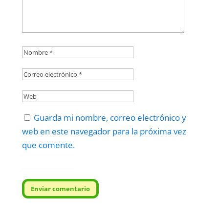
Guarda mi nombre, correo electrónico y
web en este navegador para la próxima vez
que comente.
Protegidos por
reCAPTCHA
Politica
–
Términos
.
Enviar comentario