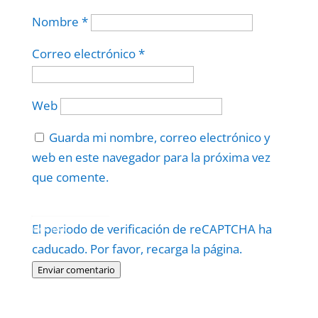
Nombre
*
Correo electrónico
*
Web
Guarda mi nombre, correo electrónico y
web en este navegador para la próxima vez
que comente.
Protegidos por
reCAPTCHA
El periodo de verificación de reCAPTCHA ha
Politica
–
Términos
.
caducado. Por favor, recarga la página.
Enviar comentario