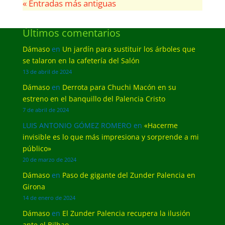
« Entradas más antiguas
Últimos comentarios
Dámaso
en
Un jardín para sustituir los árboles que
se talaron en la cafetería del Salón
13 de abril de 2024
Dámaso
en
Derrota para Chuchi Macón en su
estreno en el banquillo del Palencia Cristo
7 de abril de 2024
LUIS ANTONIO GÓMEZ ROMERO
en
«Hacerme
invisible es lo que más impresiona y sorprende a mi
público»
20 de marzo de 2024
Dámaso
en
Paso de gigante del Zunder Palencia en
Girona
14 de enero de 2024
Dámaso
en
El Zunder Palencia recupera la ilusión
ante el Bilbao