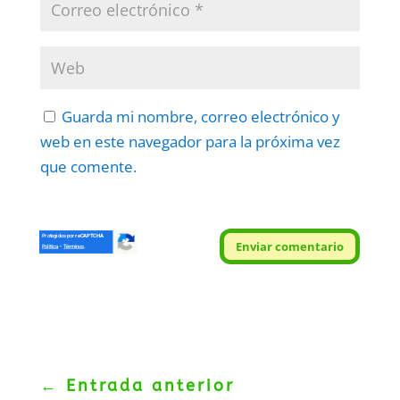
Guarda mi nombre, correo electrónico y
web en este navegador para la próxima vez
que comente.
Protegidos por
reCAPTCHA
Enviar comentario
Politica
–
Términos
.
←
Entrada anterior