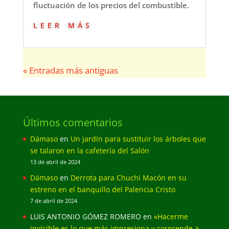
fluctuación de los precios del combustible.
leer más
« Entradas más antiguas
Últimos comentarios
Dámaso
en
Un jardín para sustituir los árboles que
se talaron en la cafetería del Salón
13 de abril de 2024
Dámaso
en
Derrota para Chuchi Macón en su
estreno en el banquillo del Palencia Cristo
7 de abril de 2024
LUIS ANTONIO GÓMEZ ROMERO
en
«Hacerme
invisible es lo que más impresiona y sorprende a