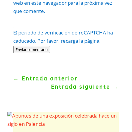
web en este navegador para la próxima vez
que comente.
Protegidos por
reCAPTCHA
El periodo de verificación de reCAPTCHA ha
Politica
–
Términos
.
caducado. Por favor, recarga la página.
Enviar comentario
←
Entrada anterior
Entrada siguiente
→