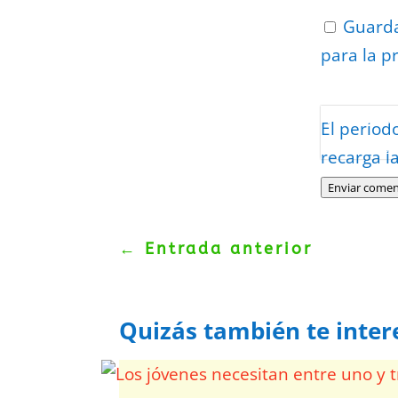
Guarda
para la p
Protegidos p
El period
Politica
–
Tér
recarga l
Enviar comen
←
Entrada anterior
Quizás también te inter