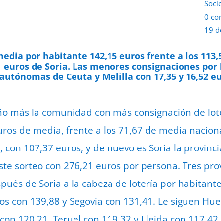
Soci
0 co
19 d
media por habitante 142,15 euros frente a los 113,
 euros de Soria.
Las menores consignaciones por 
autónomas de Ceuta y Melilla con 17,35 y 16,52 eu
año más la comunidad con más consignación de lot
uros de media, frente a los 71,67 de media naciona
s, con 107,37 euros, y de nuevo es Soria la provin
ste sorteo con 276,21 euros por persona. Tres prov
ués de Soria a la cabeza de lotería por habitante
os con 139,88 y Segovia con 131,41. Le siguen Hue
con 120,21, Teruel con 119,32 y Lleida con 117,42.