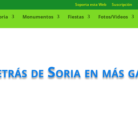
Soporta esta Web
Suscripción
oria
Monumentos
Fiestas
Fotos/Videos
etrás de Soria en más g