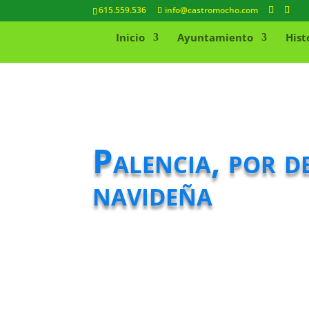
615.559.536
info@castromocho.com
Inicio
Ayuntamiento
Hist
Palencia, por d
navideña