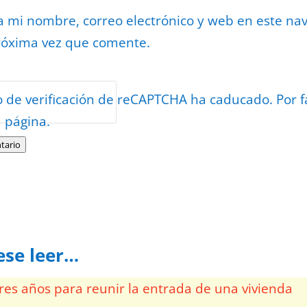
 mi nombre, correo electrónico y web en este na
róxima vez que comente.
or
reCAPTCHA
o de verificación de reCAPTCHA ha caducado. Por f
minos
.
a página.
tario
ese leer…