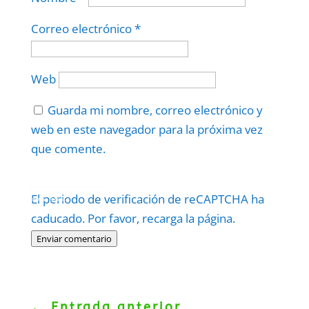
Correo electrónico
*
Web
Guarda mi nombre, correo electrónico y
web en este navegador para la próxima vez
que comente.
Protegidos por
reCAPTCHA
El periodo de verificación de reCAPTCHA ha
Politica
–
Términos
.
caducado. Por favor, recarga la página.
Enviar comentario
←
Entrada anterior