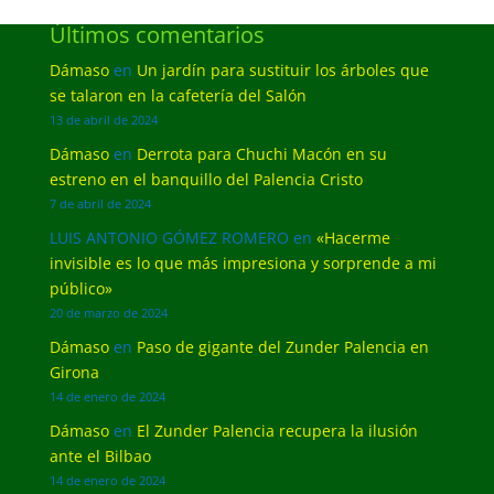
Últimos comentarios
Dámaso
en
Un jardín para sustituir los árboles que
se talaron en la cafetería del Salón
13 de abril de 2024
Dámaso
en
Derrota para Chuchi Macón en su
estreno en el banquillo del Palencia Cristo
7 de abril de 2024
LUIS ANTONIO GÓMEZ ROMERO
en
«Hacerme
invisible es lo que más impresiona y sorprende a mi
público»
20 de marzo de 2024
Dámaso
en
Paso de gigante del Zunder Palencia en
Girona
14 de enero de 2024
Dámaso
en
El Zunder Palencia recupera la ilusión
ante el Bilbao
14 de enero de 2024