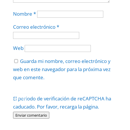
Nombre
*
Correo electrónico
*
Web
Guarda mi nombre, correo electrónico y
web en este navegador para la próxima vez
que comente.
Protegidos por
reCAPTCHA
El periodo de verificación de reCAPTCHA ha
Politica
–
Términos
.
caducado. Por favor, recarga la página.
Enviar comentario