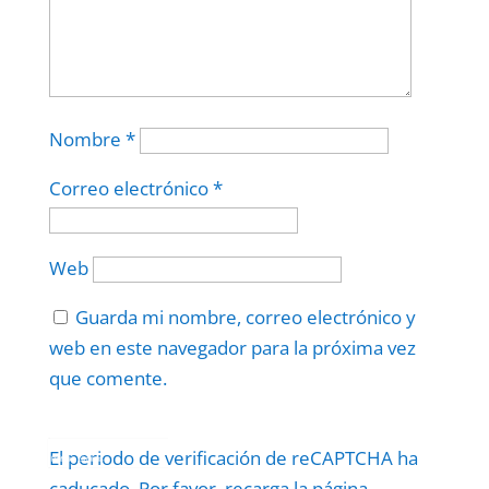
Nombre
*
Correo electrónico
*
Web
Guarda mi nombre, correo electrónico y
web en este navegador para la próxima vez
que comente.
Protegidos por
reCAPTCHA
El periodo de verificación de reCAPTCHA ha
Politica
–
Términos
.
caducado. Por favor, recarga la página.