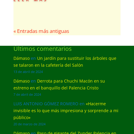
« Entradas más antiguas
Últimos comentarios
Dámaso
en
Un jardín para sustituir los árboles que
se talaron en la cafetería del Salón
13 de abril de 2024
Dámaso
en
Derrota para Chuchi Macón en su
estreno en el banquillo del Palencia Cristo
7 de abril de 2024
LUIS ANTONIO GÓMEZ ROMERO
en
«Hacerme
invisible es lo que más impresiona y sorprende a mi
público»
20 de marzo de 2024
Dámaso
en
Paso de gigante del Zunder Palencia en