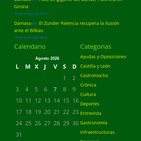
Girona
14 de enero de 2024
Dámaso
en
El Zunder Palencia recupera la ilusión
ante el Bilbao
14 de enero de 2024
Calendario
Categorias
Ayudas y Oposiciones
Agosto 2026
L
M
X
J
V
S
D
Castilla y León
Castromocho
1
2
Crónica
3
4
5
6
7
8
9
Cultura
10
11
12
13
14
15
16
Deportes
17
18
19
20
21
22
23
Entrevista
24
25
26
27
28
29
30
Gastronomía
Infraestructuras
31