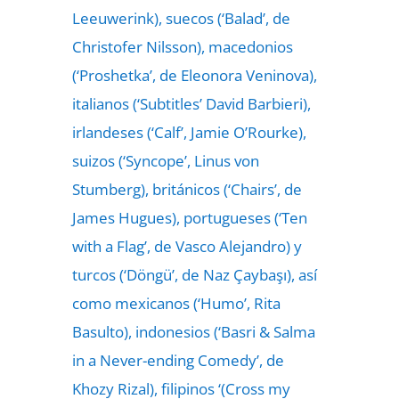
Leeuwerink), suecos (‘Balad’, de
Christofer Nilsson), macedonios
(‘Proshetka’, de Eleonora Veninova),
italianos (‘Subtitles’ David Barbieri),
irlandeses (‘Calf’, Jamie O’Rourke),
suizos (‘Syncope’, Linus von
Stumberg), británicos (‘Chairs’, de
James Hugues), portugueses (‘Ten
with a Flag’, de Vasco Alejandro) y
turcos (‘Döngü’, de Naz Çaybaşı), así
como mexicanos (‘Humo’, Rita
Basulto), indonesios (‘Basri & Salma
in a Never-ending Comedy’, de
Khozy Rizal), filipinos ‘(Cross my