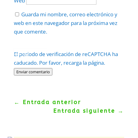
Web
Guarda mi nombre, correo electrónico y
web en este navegador para la próxima vez
que comente.
Protegidos por
reCAPTCHA
El periodo de verificación de reCAPTCHA ha
Politica
–
Términos
.
caducado. Por favor, recarga la página.
Enviar comentario
←
Entrada anterior
Entrada siguiente
→