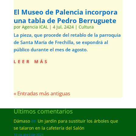
El Museo de Palencia incorpora
una tabla de Pedro Berruguete
por
Agencia ICAL
|
4 Jul, 2424
|
Cultura
La pieza, que procede del retablo de la parroquia
de Santa María de Frechilla, se expondrá al
público durante el mes de agosto.
leer más
« Entradas más antiguas
Últimos comentarios
Dámaso
en
Un jardín para sustituir los árboles que
se talaron en la cafetería del Salón
13 de abril de 2024