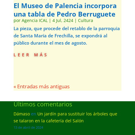
El Museo de Palencia incorpora
una tabla de Pedro Berruguete
por
Agencia ICAL
|
4 Jul, 2424
|
Cultura
La pieza, que procede del retablo de la parroquia
de Santa María de Frechilla, se expondrá al
público durante el mes de agosto.
leer más
« Entradas más antiguas
Últimos comentarios
Dámaso
en
Un jardín para sustituir los árboles que
se talaron en la cafetería del Salón
13 de abril de 2024