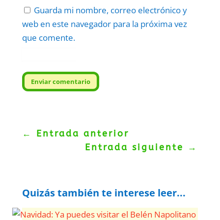
Guarda mi nombre, correo electrónico y
web en este navegador para la próxima vez
que comente.
Protegidos por
reCAPTCHA
Politica
–
Términos
.
Enviar comentario
←
Entrada anterior
Entrada siguiente
→
Quizás también te interese leer...