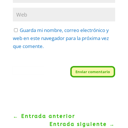
Guarda mi nombre, correo electrónico y
web en este navegador para la próxima vez
que comente.
Protegidos por
reCAPTCHA
Enviar comentario
Politica
–
Términos
.
←
Entrada anterior
Entrada siguiente
→