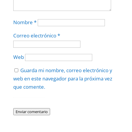
Nombre
*
Correo electrónico
*
Web
Guarda mi nombre, correo electrónico y
web en este navegador para la próxima vez
que comente.
Protegidos por
reCAPTCHA
Politica
–
Términos
.
Enviar comentario