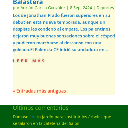
Balastera
por
Adrián García González
|
8 Sep, 2424
|
Deportes
Los de Jonathan Prado fueron superiores en su
debut en esta nueva temporada, aunque un
despiste les condenó al empate. Los palentinos
dejaron muy buenas sensaciones sobre el césped
y pudieron marcharse al descanso con una
goleada.El Palencia CF inició su andadura en...
leer más
« Entradas más antiguas
Últimos comentarios
Dámaso
en
Un jardín para sustituir los árboles que
se talaron en la cafetería del Salón