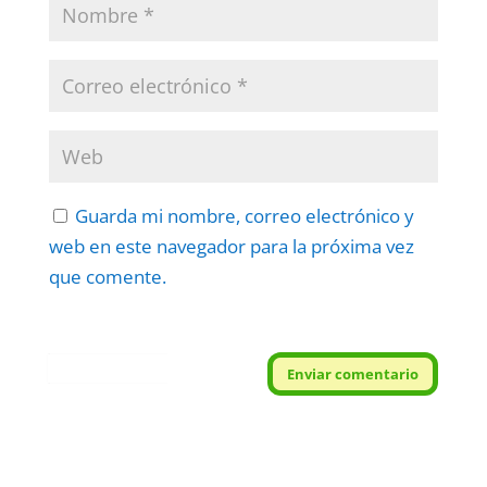
Guarda mi nombre, correo electrónico y
web en este navegador para la próxima vez
que comente.
Protegidos por
reCAPTCHA
Enviar comentario
Politica
–
Términos
.