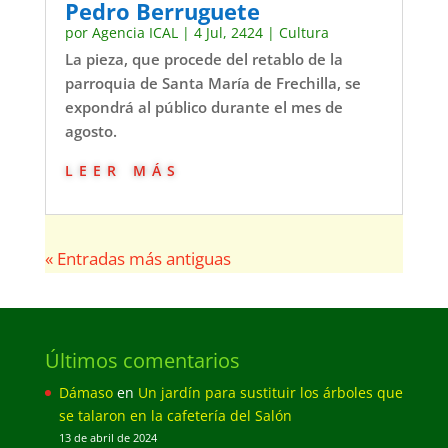
Pedro Berruguete
por
Agencia ICAL
|
4 Jul, 2424
|
Cultura
La pieza, que procede del retablo de la
parroquia de Santa María de Frechilla, se
expondrá al público durante el mes de
agosto.
leer más
« Entradas más antiguas
Últimos comentarios
Dámaso
en
Un jardín para sustituir los árboles que
se talaron en la cafetería del Salón
13 de abril de 2024