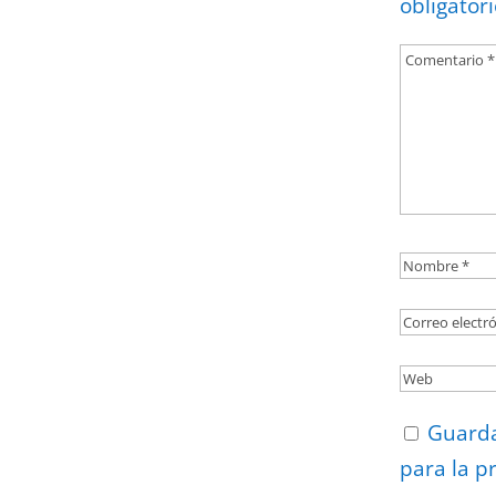
obligator
Guarda
para la p