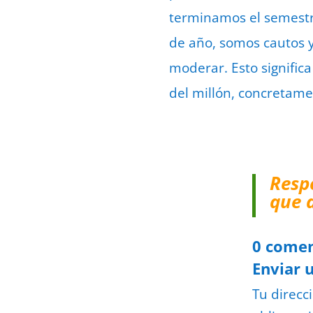
terminamos el semestre
de año, somos cautos y
moderar. Esto signific
del millón, concretame
Resp
que 
0 comen
Enviar 
Tu direcc