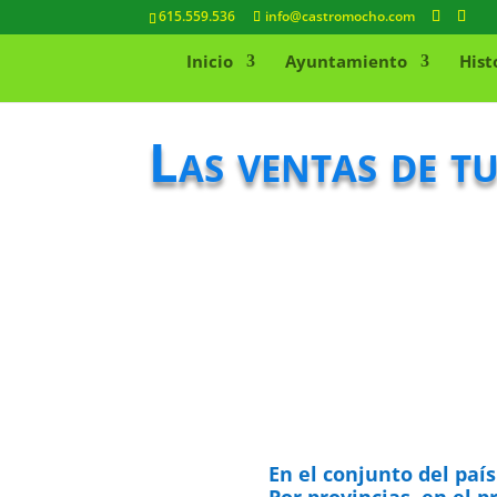
615.559.536
info@castromocho.com
Inicio
Ayuntamiento
Hist
Las ventas de t
En el conjunto del paí
Por provincias, en el 