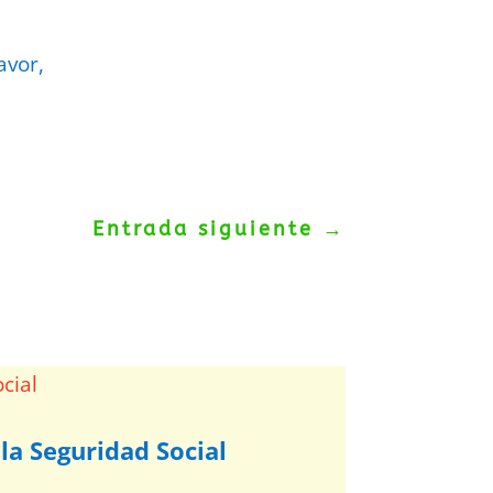
avor,
Entrada siguiente
→
la Seguridad Social