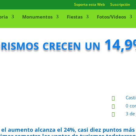
Soporta esta Web
Suscripción
oria
Monumentos
Fiestas
Fotos/Videos
urismos crecen un 14,9
Casti

0 co

3 de

s el aumento alcanza el 24%, casi diez puntos má
primer semestre las ventas de turismos todoterren