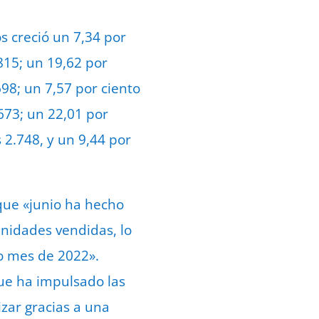
s creció un 7,34 por
.815; un 19,62 por
698; un 7,57 por ciento
673; un 22,01 por
s 2.748, y un 9,44 por
 que «junio ha hecho
unidades vendidas, lo
o mes de 2022».
que ha impulsado las
zar gracias a una