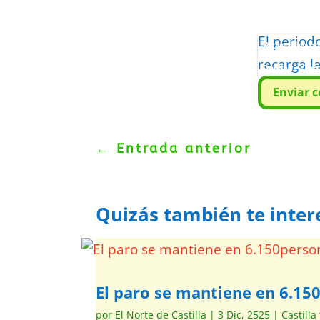
El period
Protegidos p
recarga l
Politica
–
Tér
Enviar 
←
Entrada anterior
Quizás también te inter
El paro se mantiene en 6.150
por
El Norte de Castilla
|
3 Dic, 2525
|
Castilla