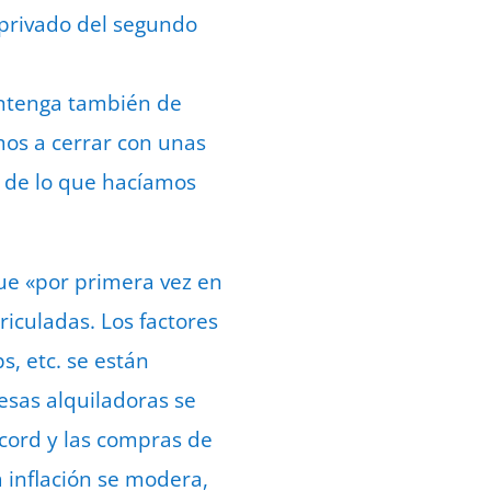
 privado del segundo
ntenga también de
os a cerrar con unas
o de lo que hacíamos
ue «por primera vez en
culadas. Los factores
s, etc. se están
resas alquiladoras se
écord y las compras de
a inflación se modera,