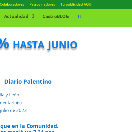
Colaboradores
Patrocinadores
Tu publicidad AQUI
Actualidad
CastroBLOG
% hasta junio
Diario Palentino
lla y León
mentario(s)
 julio de 2023
s que en la Comunidad.
os creció un 7,34 por