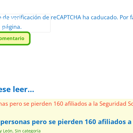
o de verificación de reCAPTCHA ha caducado. Por f
or
reCAPTCHA
a página.
minos
.
comentario
ese leer…
personas pero se pierden 160 afiliados a 
 y León
,
Sin categoría