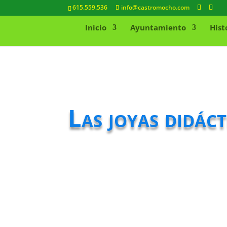
615.559.536
info@castromocho.com
Inicio
Ayuntamiento
Hist
Las joyas didác