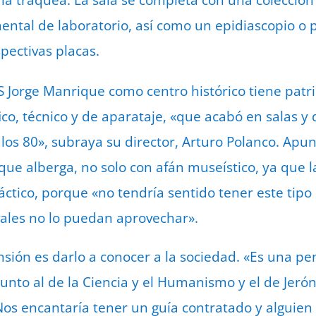
la tráquea. La sala se completa con una colección 
ental de laboratorio, así como un epidiascopio o 
spectivas placas.
IES Jorge Manrique como centro histórico tiene patr
co, técnico y de aparataje, «que acabó en salas y 
 los 80», subraya su director, Arturo Polanco. Apu
que alberga, no solo con afán museístico, ya que l
áctico, porque «no tendría sentido tener este tipo
avales no lo puedan aprovechar».
sión es darlo a conocer a la sociedad. «Es una pe
unto al de la Ciencia y el Humanismo y el de Jerón
 Nos encantaría tener un guía contratado y alguien