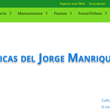
Soporta esta Web
Suscripción
oria
Monumentos
Fiestas
Fotos/Videos
ticas del Jorge Manriq
Cult
0 co