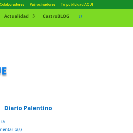
Colaboradores
Patrocinadores
Tu publicidad AQUI
Actualidad
CastroBLOG
ue
Diario Palentino
ura
mentario(s)