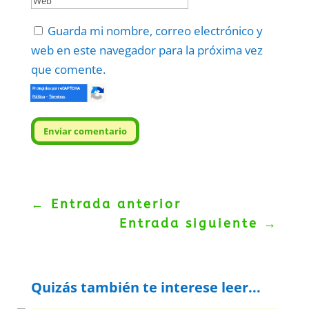
Guarda mi nombre, correo electrónico y
web en este navegador para la próxima vez
que comente.
Protegidos por
reCAPTCHA
Politica
–
Términos
.
Enviar comentario
←
Entrada anterior
Entrada siguiente
→
Quizás también te interese leer...