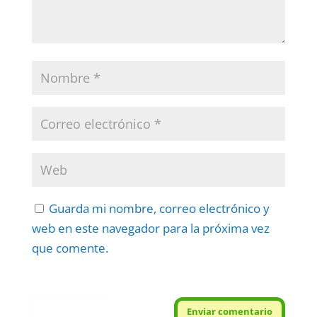
Guarda mi nombre, correo electrónico y
web en este navegador para la próxima vez
que comente.
Protegidos por
reCAPTCHA
Enviar comentario
Politica
–
Términos
.