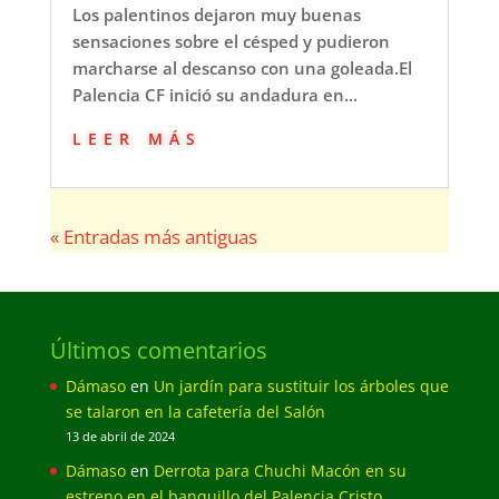
Los palentinos dejaron muy buenas
sensaciones sobre el césped y pudieron
marcharse al descanso con una goleada.El
Palencia CF inició su andadura en...
leer más
« Entradas más antiguas
Últimos comentarios
Dámaso
en
Un jardín para sustituir los árboles que
se talaron en la cafetería del Salón
13 de abril de 2024
Dámaso
en
Derrota para Chuchi Macón en su
estreno en el banquillo del Palencia Cristo