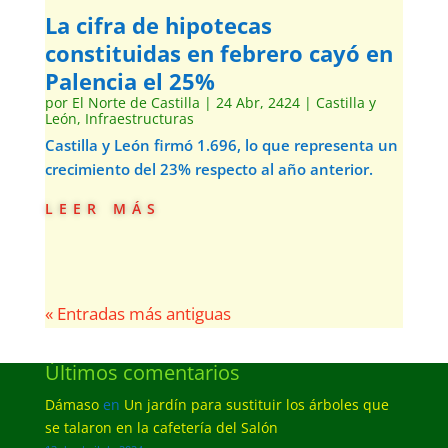
La cifra de hipotecas
constituidas en febrero cayó en
Palencia el 25%
por
El Norte de Castilla
|
24 Abr, 2424
|
Castilla y
León
,
Infraestructuras
Castilla y León firmó 1.696, lo que representa un
crecimiento del 23% respecto al año anterior.
leer más
« Entradas más antiguas
Últimos comentarios
Dámaso
en
Un jardín para sustituir los árboles que
se talaron en la cafetería del Salón