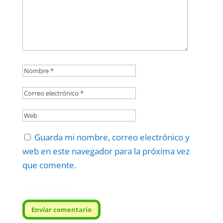
Guarda mi nombre, correo electrónico y
web en este navegador para la próxima vez
que comente.
Protegidos por
reCAPTCHA
Politica
–
Términos
.
Enviar comentario