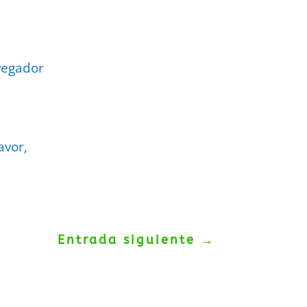
vegador
avor,
Entrada siguiente
→