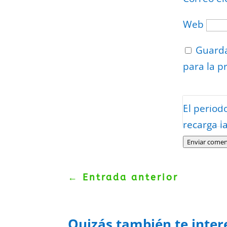
Web
Guarda
para la p
Protegidos p
El period
Politica
–
Tér
recarga l
Enviar comen
←
Entrada anterior
Quizás también te inter