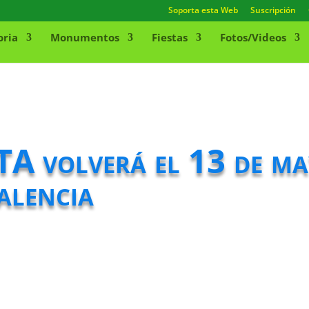
Soporta esta Web
Suscripción
oria
Monumentos
Fiestas
Fotos/Videos
 ITA volverá el 13 de m
alencia