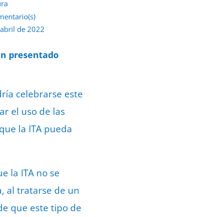
ura
mentario(s)
 abril de 2022
an presentado
dría celebrarse este
rar el uso de las
 que la ITA pueda
e la ITA no se
a, al tratarse de un
de que este tipo de