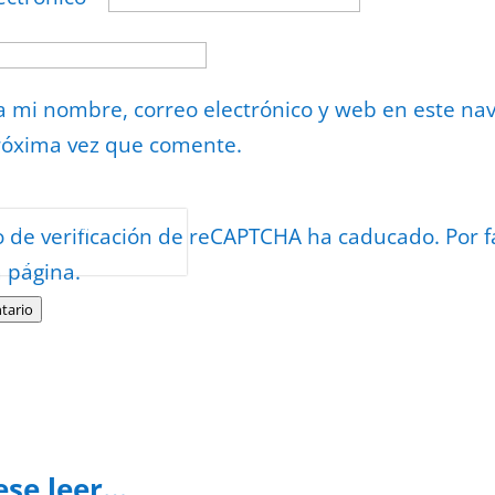
 mi nombre, correo electrónico y web en este na
róxima vez que comente.
or
reCAPTCHA
o de verificación de reCAPTCHA ha caducado. Por f
minos
.
a página.
tario
ese leer…