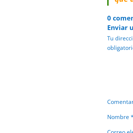
0 comen
Enviar 
Tu direcc
obligator
Comenta
Nombre
Correo el