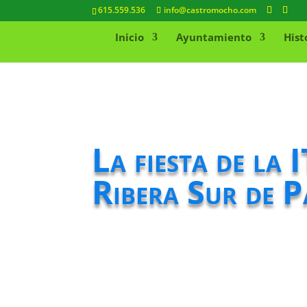
615.559.536
info@castromocho.com
Inicio
Ayuntamiento
Hist
La fiesta de la
Ribera Sur de P