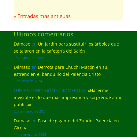
« Entradas más antiguas
Últimos comentarios
Dámaso
en
Un jardín para sustituir los árboles que
se talaron en la cafetería del Salón
13 de abril de 2024
Dámaso
en
Derrota para Chuchi Macón en su
estreno en el banquillo del Palencia Cristo
7 de abril de 2024
LUIS ANTONIO GÓMEZ ROMERO
en
«Hacerme
invisible es lo que más impresiona y sorprende a mi
público»
20 de marzo de 2024
Dámaso
en
Paso de gigante del Zunder Palencia en
Girona
14 de enero de 2024