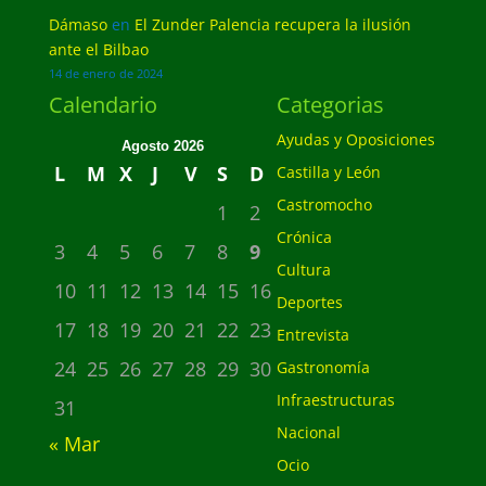
Dámaso
en
El Zunder Palencia recupera la ilusión
ante el Bilbao
14 de enero de 2024
Calendario
Categorias
Ayudas y Oposiciones
Agosto 2026
L
M
X
J
V
S
D
Castilla y León
Castromocho
1
2
Crónica
3
4
5
6
7
8
9
Cultura
10
11
12
13
14
15
16
Deportes
17
18
19
20
21
22
23
Entrevista
24
25
26
27
28
29
30
Gastronomía
Infraestructuras
31
Nacional
« Mar
Ocio