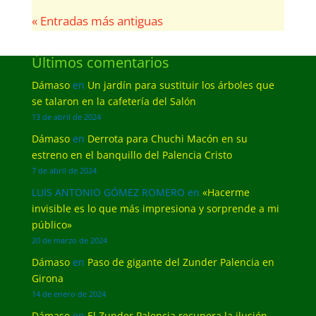
« Entradas más antiguas
Últimos comentarios
Dámaso
en
Un jardín para sustituir los árboles que
se talaron en la cafetería del Salón
13 de abril de 2024
Dámaso
en
Derrota para Chuchi Macón en su
estreno en el banquillo del Palencia Cristo
7 de abril de 2024
LUIS ANTONIO GÓMEZ ROMERO
en
«Hacerme
invisible es lo que más impresiona y sorprende a mi
público»
20 de marzo de 2024
Dámaso
en
Paso de gigante del Zunder Palencia en
Girona
14 de enero de 2024
Dámaso
en
El Zunder Palencia recupera la ilusión