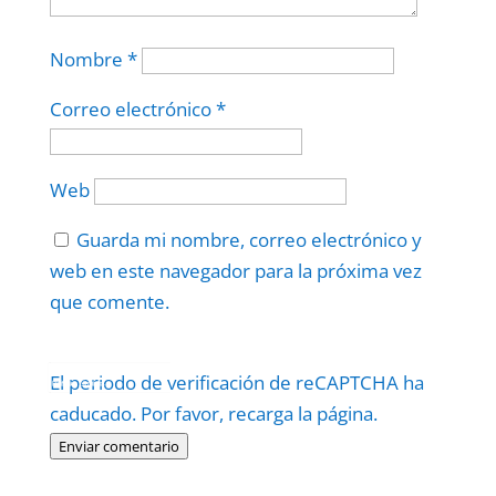
Nombre
*
Correo electrónico
*
Web
Guarda mi nombre, correo electrónico y
web en este navegador para la próxima vez
que comente.
Protegidos por
reCAPTCHA
El periodo de verificación de reCAPTCHA ha
Politica
–
Términos
.
caducado. Por favor, recarga la página.
Enviar comentario