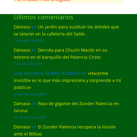
Últimos comentarios
Dámaso
en
Un jardín para sustituir los árboles que
se talaron en la cafetería del Salón
13 de abril de 2024
Dámaso
en
Derrota para Chuchi Macón en su
estreno en el banquillo del Palencia Cristo
7 de abril de 2024
LUIS ANTONIO GÓMEZ ROMERO
en
«Hacerme
invisible es lo que más impresiona y sorprende a mi
público»
20 de marzo de 2024
Dámaso
en
Paso de gigante del Zunder Palencia en
Girona
14 de enero de 2024
Dámaso
en
El Zunder Palencia recupera la ilusión
ante el Bilbao