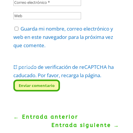
Guarda mi nombre, correo electrónico y
web en este navegador para la próxima vez
que comente.
El periodo de verificación de reCAPTCHA ha
Protegidos por
reCAPTCHA
Politica
–
Términos
.
caducado. Por favor, recarga la página.
Enviar comentario
←
Entrada anterior
Entrada siguiente
→