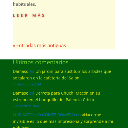
habituales.
leer más
« Entradas más antiguas
Últimos comentarios
Dámaso
en
Un jardín para sustituir los árboles que
se talaron en la cafetería del Salón
13 de abril de 2024
Dámaso
en
Derrota para Chuchi Macón en su
estreno en el banquillo del Palencia Cristo
7 de abril de 2024
LUIS ANTONIO GÓMEZ ROMERO
en
«Hacerme
invisible es lo que más impresiona y sorprende a mi
público»