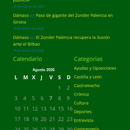
20 de marzo de 2024
Dámaso
en
Paso de gigante del Zunder Palencia en
Girona
14 de enero de 2024
Dámaso
en
El Zunder Palencia recupera la ilusión
ante el Bilbao
14 de enero de 2024
Calendario
Categorias
Ayudas y Oposiciones
Agosto 2026
L
M
X
J
V
S
D
Castilla y León
Castromocho
1
2
Crónica
3
4
5
6
7
8
9
Cultura
10
11
12
13
14
15
16
Deportes
17
18
19
20
21
22
23
Entrevista
24
25
26
27
28
29
30
Gastronomía