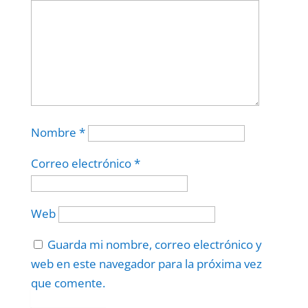
Nombre
*
Correo electrónico
*
Web
Guarda mi nombre, correo electrónico y
web en este navegador para la próxima vez
que comente.
Protegidos por
reCAPTCHA
Politica
–
Términos
.