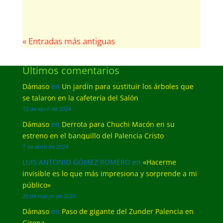
« Entradas más antiguas
Últimos comentarios
Dámaso
en
Un jardín para sustituir los árboles que
se talaron en la cafetería del Salón
13 de abril de 2024
Dámaso
en
Derrota para Chuchi Macón en su
estreno en el banquillo del Palencia Cristo
7 de abril de 2024
LUIS ANTONIO GÓMEZ ROMERO
en
«Hacerme
invisible es lo que más impresiona y sorprende a mi
público»
20 de marzo de 2024
Dámaso
en
Paso de gigante del Zunder Palencia en
Girona