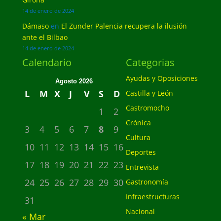
14 de enero de 2024
Dámaso
en
El Zunder Palencia recupera la ilusión
ante el Bilbao
14 de enero de 2024
Calendario
Categorias
Ayudas y Oposiciones
Agosto 2026
L
M
X
J
V
S
D
Castilla y León
Castromocho
1
2
Crónica
3
4
5
6
7
8
9
Cultura
10
11
12
13
14
15
16
Deportes
17
18
19
20
21
22
23
Entrevista
24
25
26
27
28
29
30
Gastronomía
Infraestructuras
31
Nacional
« Mar