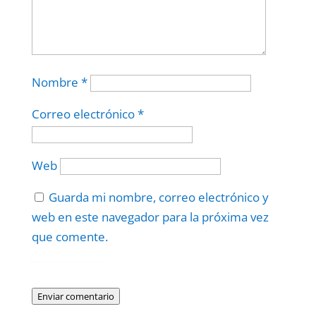
Nombre
*
Correo electrónico
*
Web
Guarda mi nombre, correo electrónico y
web en este navegador para la próxima vez
que comente.
Protegidos por
reCAPTCHA
Politica
–
Términos
.
Enviar comentario