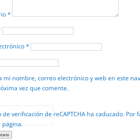
rio
*
*
ectrónico
*
 mi nombre, correo electrónico y web en este na
róxima vez que comente.
or
reCAPTCHA
o de verificación de reCAPTCHA ha caducado. Por f
minos
.
a página.
tario