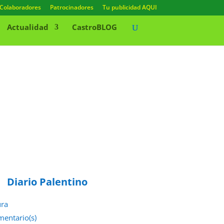
Colaboradores
Patrocinadores
Tu publicidad AQUI
Actualidad
CastroBLOG
Diario Palentino
ura
mentario(s)