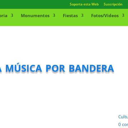
Soporta esta Web
Suscripción
oria
Monumentos
Fiestas
Fotos/Videos
a música por bandera
Cult
0 co