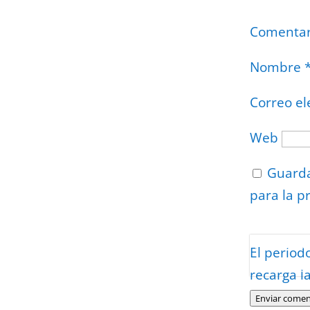
Comenta
Nombre
Correo el
Web
Guarda
para la p
Protegidos p
El period
Politica
–
Tér
recarga l
Enviar comen