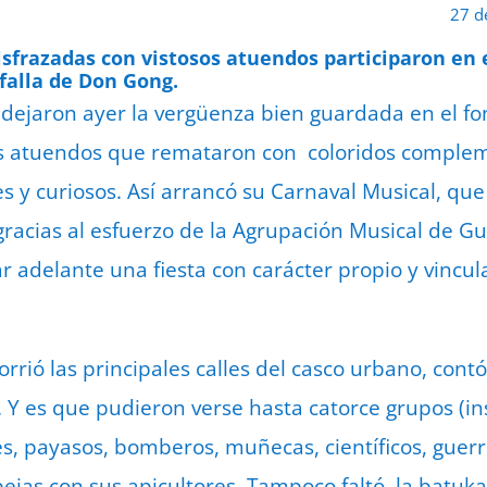
27 d
sfrazadas con vistosos atuendos participaron en e
 falla de Don Gong.
dejaron ayer la vergüenza bien guardada en el fo
s atuendos que remataron con coloridos complem
es y curiosos. Así arrancó su Carnaval Musical, qu
racias al esfuerzo de la Agrupación Musical de G
 adelante una fiesta con carácter propio y vincula
corrió las principales calles del casco urbano, contó
 Y es que pudieron verse hasta catorce grupos (ins
s, payasos, bomberos, muñecas, científicos, guerre
bejas con sus apicultores. Tampoco faltó la batu