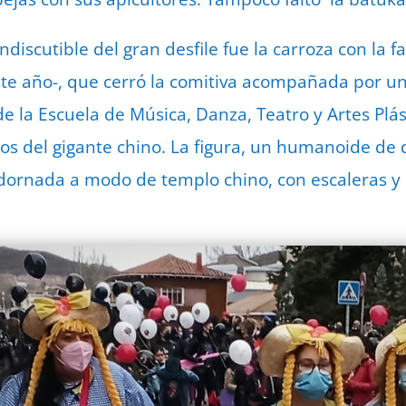
indiscutible del gran desfile fue la carroza con la 
te año-, que cerró la comitiva acompañada por un
e la Escuela de Música, Danza, Teatro y Artes Plás
os del gigante chino. La figura, un humanoide de 
dornada a modo de templo chino, con escaleras y 