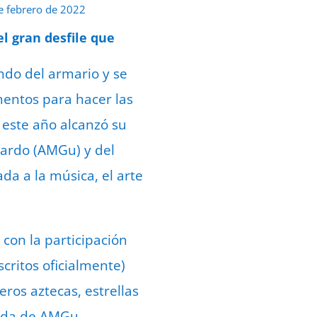
e febrero de 2022
l gran desfile que
ndo del armario y se
entos para hacer las
e este año alcanzó su
uardo (AMGu) y del
da a la música, el arte
 con la participación
critos oficialmente)
ros aztecas, estrellas
kada de AMGu.