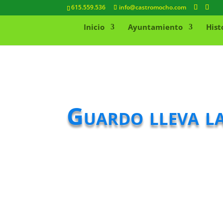
615.559.536
info@castromocho.com
Inicio
Ayuntamiento
Hist
Guardo lleva l