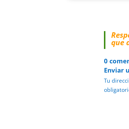
Resp
que 
0 comen
Enviar 
Tu direcc
obligator