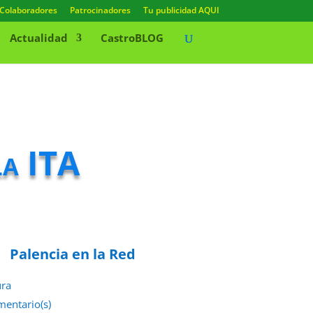
Colaboradores
Patrocinadores
Tu publicidad AQUI
Actualidad
CastroBLOG
la ITA
Palencia en la Red
ura
mentario(s)