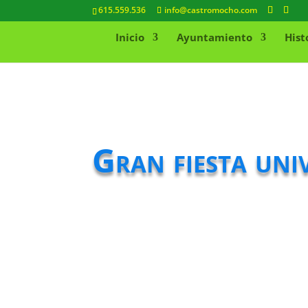
615.559.536
info@castromocho.com
Inicio
Ayuntamiento
Hist
Gran fiesta univ