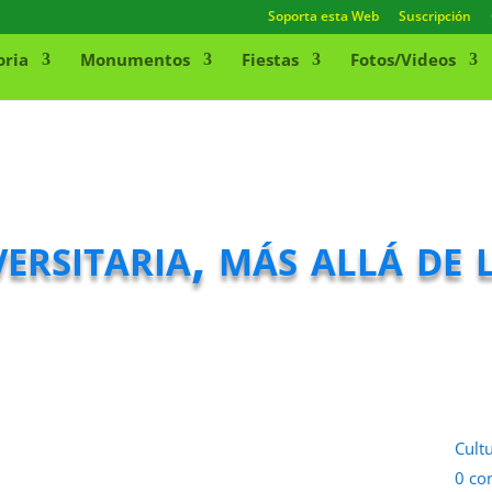
Soporta esta Web
Suscripción
oria
Monumentos
Fiestas
Fotos/Videos
ersitaria, más allá de 
Cult
0 co