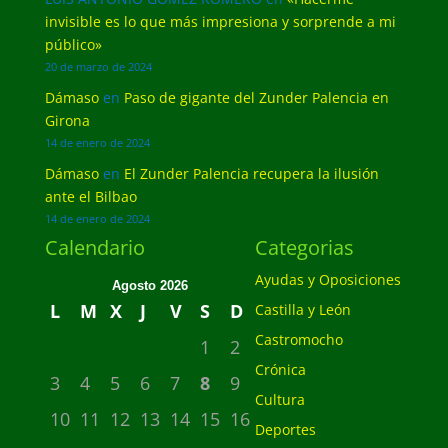
invisible es lo que más impresiona y sorprende a mi
público»
20 de marzo de 2024
Dámaso
en
Paso de gigante del Zunder Palencia en
Girona
14 de enero de 2024
Dámaso
en
El Zunder Palencia recupera la ilusión
ante el Bilbao
14 de enero de 2024
Calendario
Categorias
Ayudas y Oposiciones
Agosto 2026
L
M
X
J
V
S
D
Castilla y León
Castromocho
1
2
Crónica
3
4
5
6
7
8
9
Cultura
10
11
12
13
14
15
16
Deportes