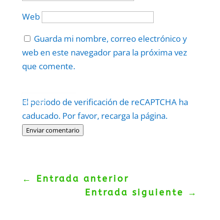
Web
Guarda mi nombre, correo electrónico y
web en este navegador para la próxima vez
que comente.
Protegidos por
reCAPTCHA
El periodo de verificación de reCAPTCHA ha
Politica
–
Términos
.
caducado. Por favor, recarga la página.
Enviar comentario
←
Entrada anterior
Entrada siguiente
→