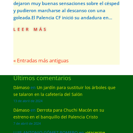
dejaron muy buenas sensaciones sobre el césped
y pudieron marcharse al descanso con una
goleada.El Palencia CF inició su andadura en...
leer más
« Entradas más antiguas
Últimos comentarios
Dámaso
en
Un jardín para sustituir los árboles que
se talaron en la cafetería del Salón
13 de abril de 2024
Dámaso
en
Derrota para Chuchi Macón en su
estreno en el banquillo del Palencia Cristo
7 de abril de 2024
LUIS ANTONIO GÓMEZ ROMERO
en
«Hacerme