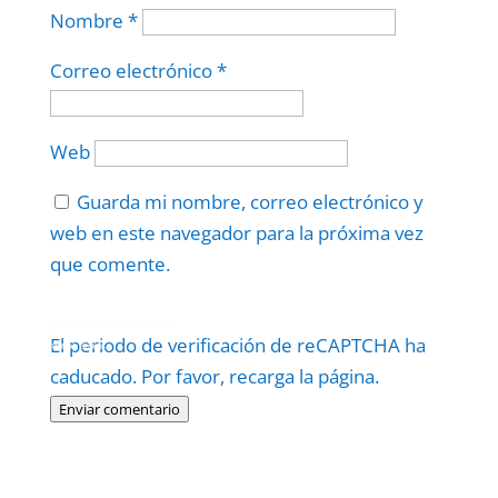
Nombre
*
Correo electrónico
*
Web
Guarda mi nombre, correo electrónico y
web en este navegador para la próxima vez
que comente.
Protegidos por
reCAPTCHA
El periodo de verificación de reCAPTCHA ha
Politica
–
Términos
.
caducado. Por favor, recarga la página.
Enviar comentario