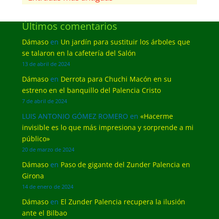
Últimos comentarios
Dámaso
en
Un jardín para sustituir los árboles que
se talaron en la cafetería del Salón
13 de abril de 2024
Dámaso
en
Derrota para Chuchi Macón en su
estreno en el banquillo del Palencia Cristo
7 de abril de 2024
LUIS ANTONIO GÓMEZ ROMERO
en
«Hacerme
invisible es lo que más impresiona y sorprende a mi
público»
20 de marzo de 2024
Dámaso
en
Paso de gigante del Zunder Palencia en
Girona
14 de enero de 2024
Dámaso
en
El Zunder Palencia recupera la ilusión
ante el Bilbao