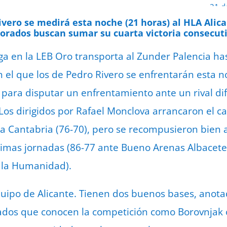
21 d
ivero se medirá esta noche (21 horas) al HLA Alic
morados buscan sumar su cuarta victoria consecut
iga en la LEB Oro transporta al Zunder Palencia ha
n el que los de Pedro Rivero se enfrentarán esta n
o para disputar un enfrentamiento ante un rival di
. Los dirigidos por Rafael Monclova arrancaron el
 Cantabria (76-70), pero se recompusieron bien a
últimas jornadas (86-77 ante Bueno Arenas Albacete
 la Humanidad).
uipo de Alicante. Tienen dos buenos bases, anota
dos que conocen la competición como Borovnjak 