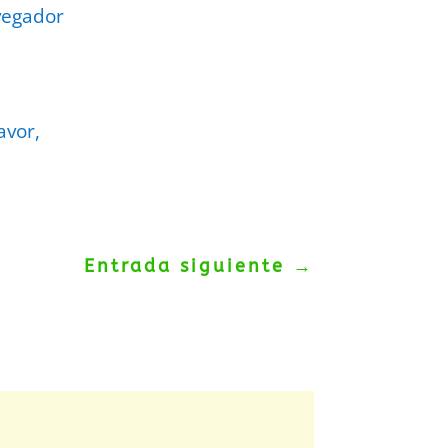
vegador
avor,
Entrada siguiente
→