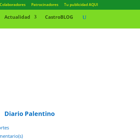
Colaboradores
Patrocinadores
Tu publicidad AQUI
Actualidad
CastroBLOG
Diario Palentino
rtes
mentario(s)