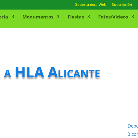
Soporta esta Web
Suscripción
oria
Monumentos
Fiestas
Fotos/Videos
a a HLA Alicante
Depo
0 co