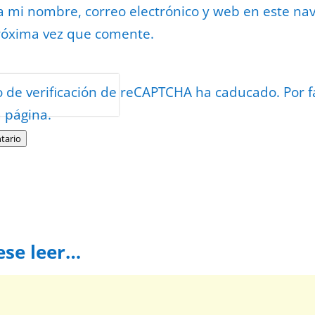
 mi nombre, correo electrónico y web en este na
róxima vez que comente.
or
reCAPTCHA
o de verificación de reCAPTCHA ha caducado. Por f
minos
.
a página.
tario
ese leer…