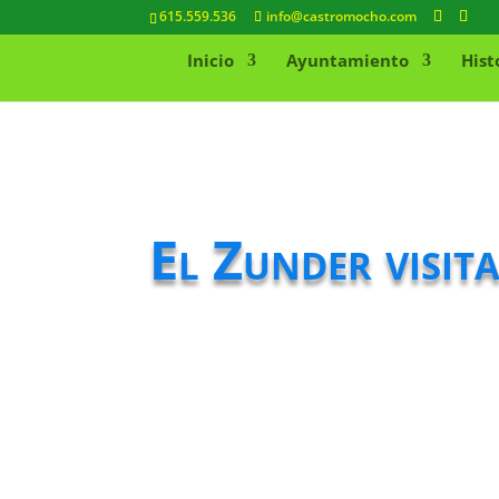
615.559.536
info@castromocho.com
Inicio
Ayuntamiento
Hist
El Zunder visit