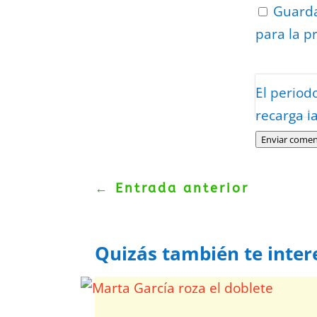
Guarda
para la p
Protegidos p
El period
Politica
–
Tér
recarga l
Enviar comen
←
Entrada anterior
Quizás también te inter