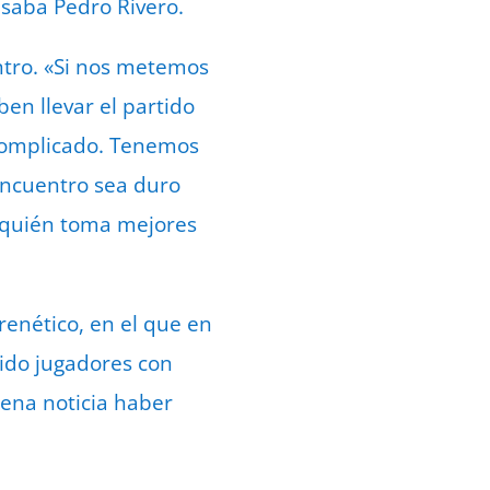
esaba Pedro Rivero.
entro. «Si nos metemos
en llevar el partido
 complicado. Tenemos
 encuentro sea duro
r quién toma mejores
renético, en el que en
bido jugadores con
uena noticia haber