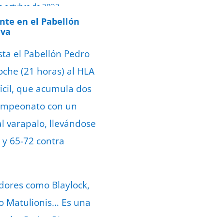
e octubre de 2022
ante en el Pabellón
iva
sta el Pabellón Pedro
oche (21 horas) al HLA
fícil, que acumula dos
 campeonato con un
l varapalo, llevándose
 y 65-72 contra
dores como Blaylock,
o Matulionis… Es una