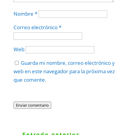
Nombre
*
Correo electrónico
*
Web
Guarda mi nombre, correo electrónico y
web en este navegador para la próxima vez
que comente.
Protegidos por
reCAPTCHA
Politica
–
Términos
.
Enviar comentario