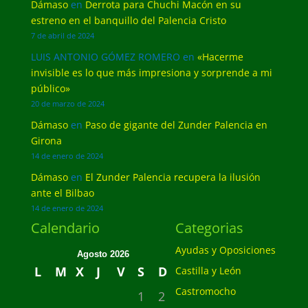
Dámaso
en
Derrota para Chuchi Macón en su
estreno en el banquillo del Palencia Cristo
7 de abril de 2024
LUIS ANTONIO GÓMEZ ROMERO
en
«Hacerme
invisible es lo que más impresiona y sorprende a mi
público»
20 de marzo de 2024
Dámaso
en
Paso de gigante del Zunder Palencia en
Girona
14 de enero de 2024
Dámaso
en
El Zunder Palencia recupera la ilusión
ante el Bilbao
14 de enero de 2024
Calendario
Categorias
Ayudas y Oposiciones
Agosto 2026
L
M
X
J
V
S
D
Castilla y León
Castromocho
1
2