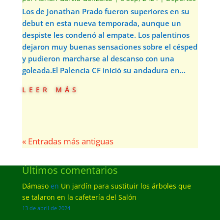
Los de Jonathan Prado fueron superiores en su
debut en esta nueva temporada, aunque un
despiste les condenó al empate. Los palentinos
dejaron muy buenas sensaciones sobre el césped
y pudieron marcharse al descanso con una
goleada.El Palencia CF inició su andadura en...
leer más
« Entradas más antiguas
Últimos comentarios
Dámaso
en
Un jardín para sustituir los árboles que
se talaron en la cafetería del Salón
13 de abril de 2024