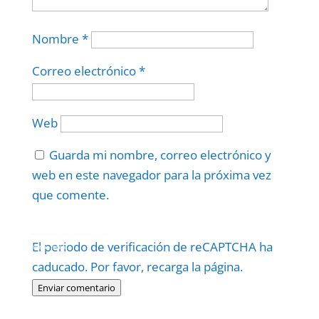
Nombre
*
Correo electrónico
*
Web
Guarda mi nombre, correo electrónico y
web en este navegador para la próxima vez
que comente.
Protegidos por
reCAPTCHA
El periodo de verificación de reCAPTCHA ha
Politica
–
Términos
.
caducado. Por favor, recarga la página.
Enviar comentario