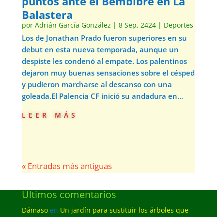
puntos ante el Bembibre en La
Balastera
por
Adrián García González
|
8 Sep, 2424
|
Deportes
Los de Jonathan Prado fueron superiores en su
debut en esta nueva temporada, aunque un
despiste les condenó al empate. Los palentinos
dejaron muy buenas sensaciones sobre el césped
y pudieron marcharse al descanso con una
goleada.El Palencia CF inició su andadura en...
leer más
« Entradas más antiguas
Últimos comentarios
Dámaso
en
Un jardín para sustituir los árboles que