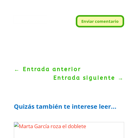
Protegidos por
reCAPTCHA
Enviar comentario
Politica
–
Términos
.
←
Entrada anterior
Entrada siguiente
→
Quizás también te interese leer...