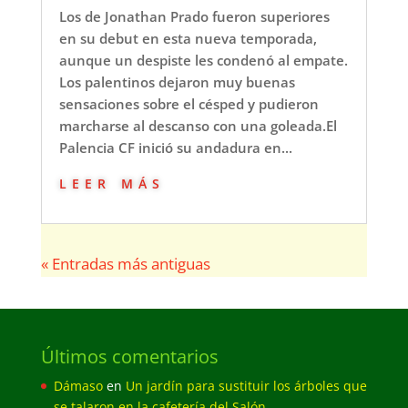
Los de Jonathan Prado fueron superiores
en su debut en esta nueva temporada,
aunque un despiste les condenó al empate.
Los palentinos dejaron muy buenas
sensaciones sobre el césped y pudieron
marcharse al descanso con una goleada.El
Palencia CF inició su andadura en...
leer más
« Entradas más antiguas
Últimos comentarios
Dámaso
en
Un jardín para sustituir los árboles que
se talaron en la cafetería del Salón