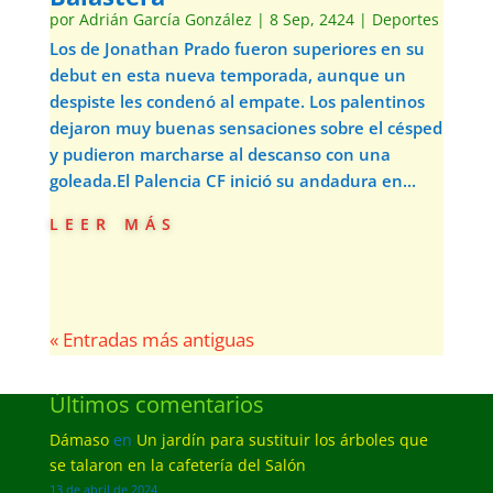
por
Adrián García González
|
8 Sep, 2424
|
Deportes
Los de Jonathan Prado fueron superiores en su
debut en esta nueva temporada, aunque un
despiste les condenó al empate. Los palentinos
dejaron muy buenas sensaciones sobre el césped
y pudieron marcharse al descanso con una
goleada.El Palencia CF inició su andadura en...
leer más
« Entradas más antiguas
Últimos comentarios
Dámaso
en
Un jardín para sustituir los árboles que
se talaron en la cafetería del Salón
13 de abril de 2024