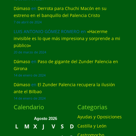
Dámaso
en
Derrota para Chuchi Macón en su
estreno en el banquillo del Palencia Cristo
7 de abril de 2024
LUIS ANTONIO GÓMEZ ROMERO
en
«Hacerme
invisible es lo que más impresiona y sorprende a mi
público»
20 de marzo de 2024
Dámaso
en
Paso de gigante del Zunder Palencia en
Girona
14 de enero de 2024
Dámaso
en
El Zunder Palencia recupera la ilusión
ante el Bilbao
14 de enero de 2024
Calendario
Categorias
Ayudas y Oposiciones
Agosto 2026
L
M
X
J
V
S
D
Castilla y León
Castromocho