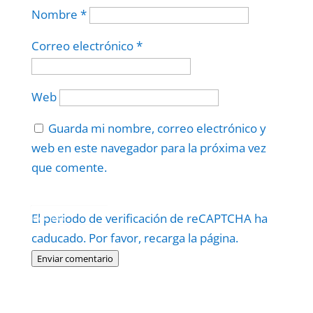
Nombre
*
Correo electrónico
*
Web
Guarda mi nombre, correo electrónico y
web en este navegador para la próxima vez
que comente.
Protegidos por
reCAPTCHA
El periodo de verificación de reCAPTCHA ha
Politica
–
Términos
.
caducado. Por favor, recarga la página.
Enviar comentario