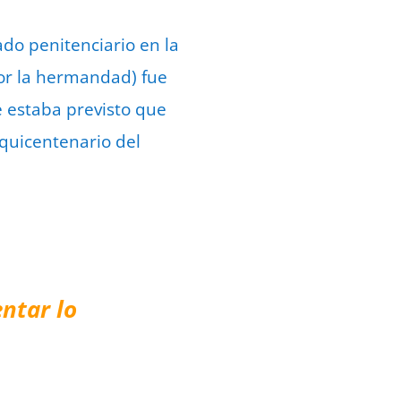
ado penitenciario en la
por la hermandad) fue
e estaba previsto que
squicentenario del
ntar lo