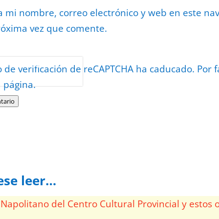
 mi nombre, correo electrónico y web en este na
róxima vez que comente.
or
reCAPTCHA
o de verificación de reCAPTCHA ha caducado. Por f
minos
.
a página.
tario
ese leer…