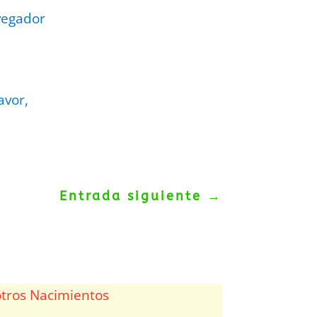
vegador
avor,
Entrada siguiente
→