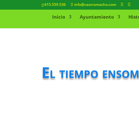
615.559.536
info@castromocho.com
Inicio
Ayuntamiento
Hist
El tiempo ensom