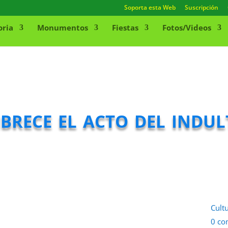
Soporta esta Web
Suscripción
oria
Monumentos
Fiestas
Fotos/Videos
brece el acto del indu
Cult
0 co