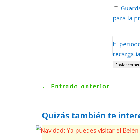
Guarda
para la p
Protegidos p
El period
Politica
–
Tér
recarga l
Enviar comen
←
Entrada anterior
Quizás también te inter