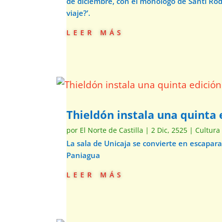
de diciembre, con el monólogo de Santi Ro
viaje?’.
leer más
Thieldón instala una quinta e
por
El Norte de Castilla
|
2 Dic, 2525
|
Cultura
La sala de Unicaja se convierte en escapar
Paniagua
leer más