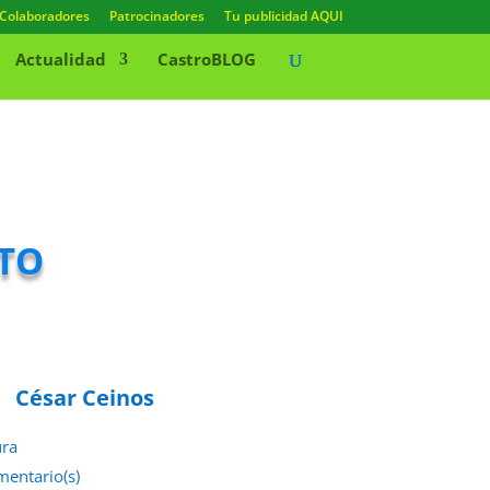
Colaboradores
Patrocinadores
Tu publicidad AQUI
Actualidad
CastroBLOG
lto
César Ceinos
ura
mentario(s)