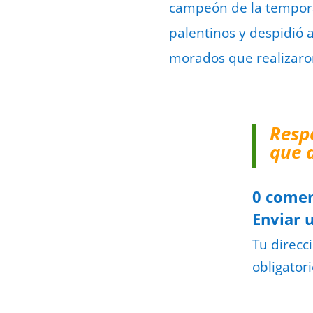
campeón de la tempora
palentinos y despidió 
morados que realizaro
Resp
que 
0 comen
Enviar 
Tu direcc
obligator