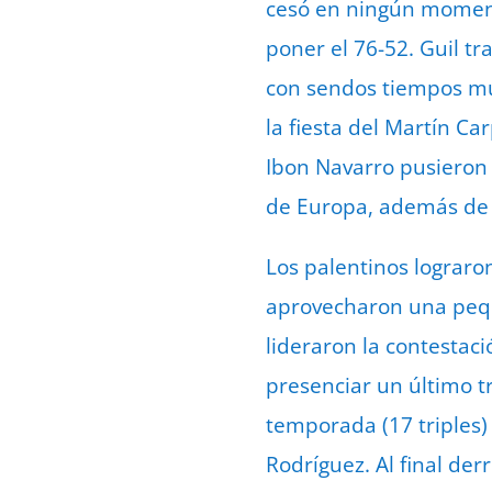
cesó en ningún momento
poner el 76-52. Guil t
con sendos tiempos mue
la fiesta del Martín Ca
Ibon Navarro pusieron
de Europa, además de s
Los palentinos lograro
aprovecharon una peque
lideraron la contestac
presenciar un último tr
temporada (17 triples)
Rodríguez. Al final der