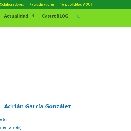
Colaboradores
Patrocinadores
Tu publicidad AQUI
Actualidad
CastroBLOG
Adrián García González
rtes
mentario(s)