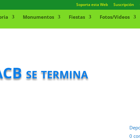
Soporta esta Web
Suscripción
oria
Monumentos
Fiestas
Fotos/Videos
ACB se termina
Depo
0 co