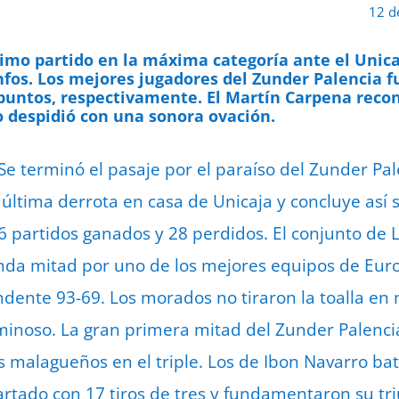
12 d
timo partido en la máxima categoría ante el Unica
fos. Los mejores jugadores del Zunder Palencia f
 puntos, respectivamente. El Martín Carpena recon
lo despidió con una sonora ovación.
 Se terminó el pasaje por el paraíso del Zunder Pal
 última derrota en casa de Unicaja y concluye así 
 partidos ganados y 28 perdidos. El conjunto de L
unda mitad por uno de los mejores equipos de Eur
dente 93-69. Los morados no tiraron la toalla e
uminoso. La gran primera mitad del Zunder Palencia
os malagueños en el triple. Los de Ibon Navarro ba
tado con 17 tiros de tres y fundamentaron su tri