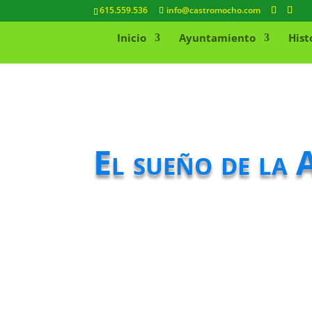
615.559.536
info@castromocho.com
Inicio
Ayuntamiento
Hist
El sueño de la 