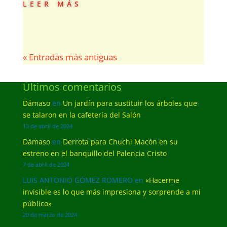
leer más
« Entradas más antiguas
Últimos comentarios
Dámaso
en
Un jardín para sustituir los árboles que
se talaron en la cafetería del Salón
13 de abril de 2024
Dámaso
en
Derrota para Chuchi Macón en su
estreno en el banquillo del Palencia Cristo
7 de abril de 2024
LUIS ANTONIO GÓMEZ ROMERO
en
«Hacerme
invisible es lo que más impresiona y sorprende a mi
público»
20 de marzo de 2024