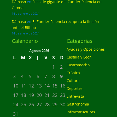
Dámaso
en
Paso de gigante del Zunder Palencia en
Girona
14 de enero de 2024
Dámaso
en
El Zunder Palencia recupera la ilusión
ante el Bilbao
14 de enero de 2024
Calendario
Categorias
Ayudas y Oposiciones
Agosto 2026
L
M
X
J
V
S
D
Castilla y León
Castromocho
1
2
Crónica
3
4
5
6
7
8
9
Cultura
10
11
12
13
14
15
16
Deportes
17
18
19
20
21
22
23
Entrevista
24
25
26
27
28
29
30
Gastronomía
Infraestructuras
31