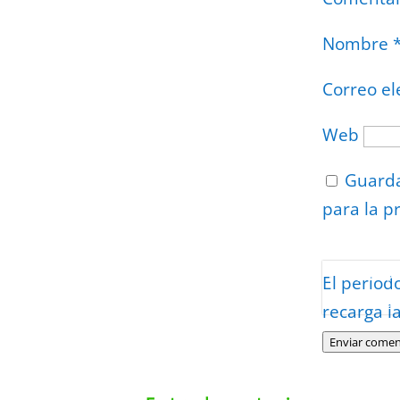
Nombre
Correo el
Web
Guarda
para la p
Protegidos p
El period
Politica
–
Tér
recarga l
Enviar comen