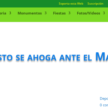
Soporta esta Web
Suscripción
oria
Monumentos
Fiestas
Fotos/Videos
sto se ahoga ante el M
Depo
0 co