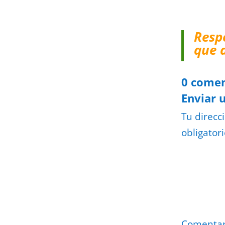
Resp
que 
0 comen
Enviar 
Tu direcc
obligator
Comenta