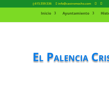
615.559.536
info@castromocho.com
Inicio
Ayuntamiento
Hist
El Palencia Cri