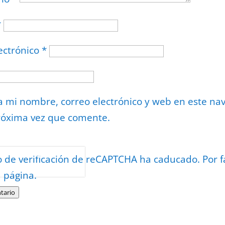
*
ectrónico
*
 mi nombre, correo electrónico y web en este na
róxima vez que comente.
or
reCAPTCHA
o de verificación de reCAPTCHA ha caducado. Por f
minos
.
a página.
tario