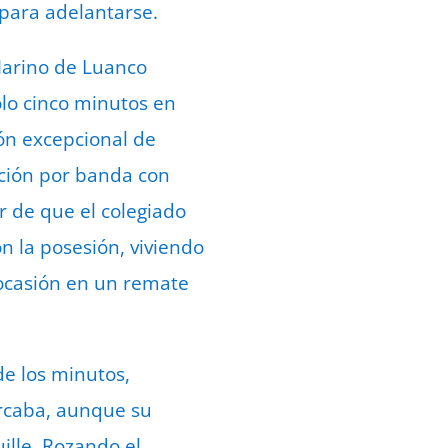
 para adelantarse.
Marino de Luanco
lo cinco minutos en
ón excepcional de
cción por banda con
r de que el colegiado
n la posesión, viviendo
ocasión en un remate
de los minutos,
árcaba, aunque su
ille. Rozando el