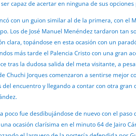
 ser capaz de acertar en ninguna de sus opciones
có con un guion similar al de la primera, con el 
po. Los de José Manuel Menéndez tardaron tan so
ón clara, topándose en esta ocasión con un parad
ndos más tarde el Palencia Cristo con una gran a
e tras la dudosa salida del meta visitante, a pesa
 de Chuchi Jorques comenzaron a sentirse mejor co
del encuentro y llegando a contar con otra gran 
ández.
o a poco fue desdibujándose de nuevo con el paso 
una ocasión clarísima en el minuto 64 de Jairo C
ando el larguero de la portería defendida por Gu