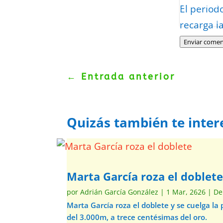
Protegidos p
El period
Politica
–
Tér
recarga l
Enviar comen
←
Entrada anterior
Quizás también te inter
Marta García roza el doblet
por
Adrián García González
|
1 Mar, 2626
|
De
Marta García roza el doblete y se cuelga la
del 3.000m, a trece centésimas del oro.