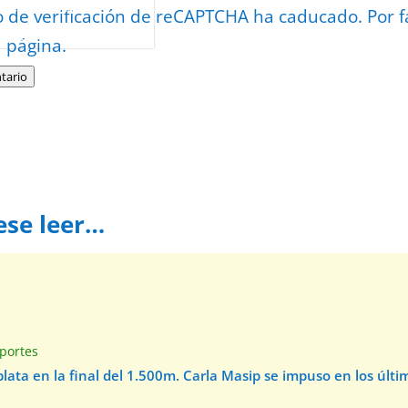
or
reCAPTCHA
o de verificación de reCAPTCHA ha caducado. Por f
minos
.
a página.
tario
ese leer…
e
portes
 plata en la final del 1.500m. Carla Masip se impuso en los úl