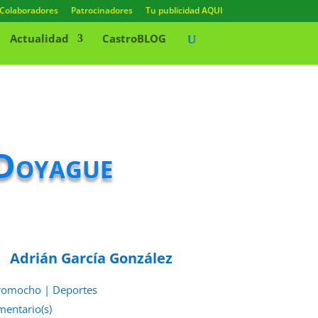
Colaboradores
Patrocinadores
Tu publicidad AQUI
Actualidad
CastroBLOG
 Doyague
Adrián García González
romocho
|
Deportes
mentario(s)