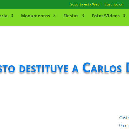
Soporta esta Web
Suscripción
oria
Monumentos
Fiestas
Fotos/Videos
sto destituye a Carlos
Cast
0 co