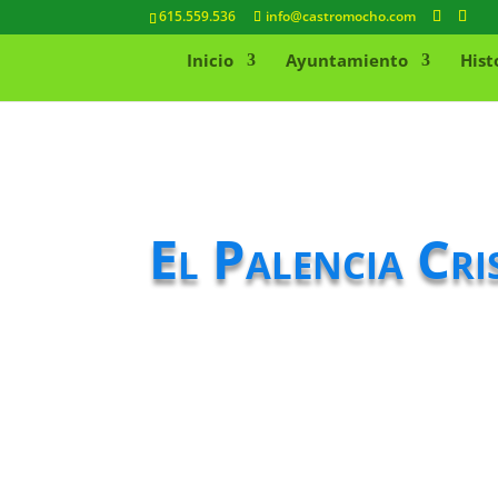
615.559.536
info@castromocho.com
Inicio
Ayuntamiento
Hist
El Palencia Cri