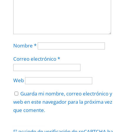
Nombre
*
Correo electrónico
*
Web
Guarda mi nombre, correo electrónico y
web en este navegador para la próxima vez
que comente.
Protegidos por
reCAPTCHA
El periodo de verificación de reCAPTCHA ha
Politica
–
Términos
.