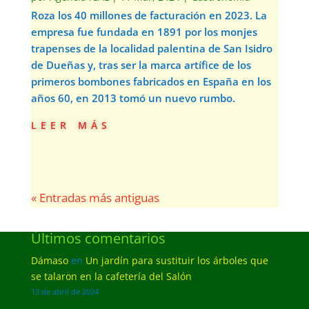
Roza los 40 millones de facturación en 2023. La
empresa fue fundada en 1891 por los monjes
trapenses de la localidad palentina de San Isidro
de Dueñas y, tras ser la marca artífice de los
primeros bombones fabricados en España en los
años 60, en 2013 tomó un nuevo rumbo.
leer más
« Entradas más antiguas
Últimos comentarios
Dámaso
en
Un jardín para sustituir los árboles que
se talaron en la cafetería del Salón
13 de abril de 2024