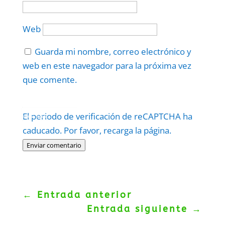
Web
Guarda mi nombre, correo electrónico y
web en este navegador para la próxima vez
que comente.
Protegidos por
reCAPTCHA
El periodo de verificación de reCAPTCHA ha
Politica
–
Términos
.
caducado. Por favor, recarga la página.
Enviar comentario
←
Entrada anterior
Entrada siguiente
→