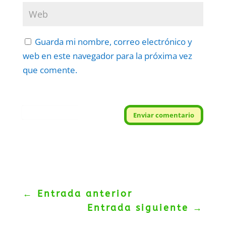
Guarda mi nombre, correo electrónico y
web en este navegador para la próxima vez
que comente.
Protegidos por
reCAPTCHA
Enviar comentario
Politica
–
Términos
.
←
Entrada anterior
Entrada siguiente
→