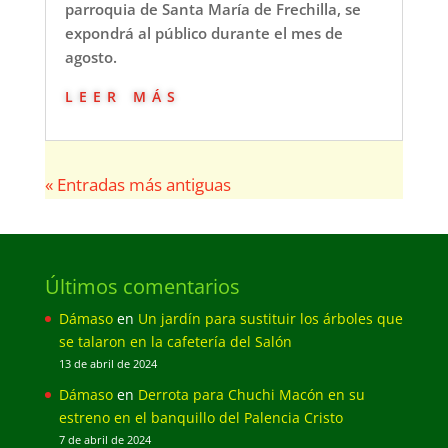
parroquia de Santa María de Frechilla, se
expondrá al público durante el mes de
agosto.
leer más
« Entradas más antiguas
Últimos comentarios
Dámaso
en
Un jardín para sustituir los árboles que
se talaron en la cafetería del Salón
13 de abril de 2024
Dámaso
en
Derrota para Chuchi Macón en su
estreno en el banquillo del Palencia Cristo
7 de abril de 2024