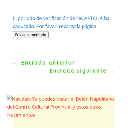
Protegidos por
reCAPTCHA
El periodo de verificación de reCAPTCHA ha
Politica
–
Términos
.
caducado. Por favor, recarga la página.
Enviar comentario
←
Entrada anterior
Entrada siguiente
→