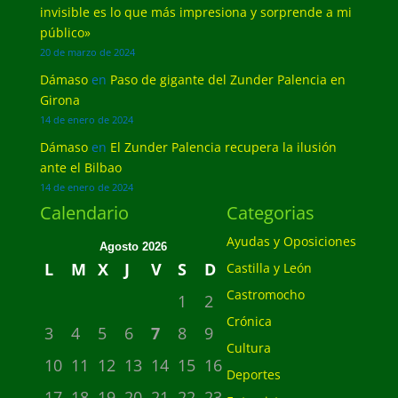
invisible es lo que más impresiona y sorprende a mi
público»
20 de marzo de 2024
Dámaso
en
Paso de gigante del Zunder Palencia en
Girona
14 de enero de 2024
Dámaso
en
El Zunder Palencia recupera la ilusión
ante el Bilbao
14 de enero de 2024
Calendario
Categorias
Ayudas y Oposiciones
Agosto 2026
L
M
X
J
V
S
D
Castilla y León
Castromocho
1
2
Crónica
3
4
5
6
7
8
9
Cultura
10
11
12
13
14
15
16
Deportes
17
18
19
20
21
22
23