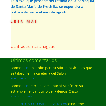
La pieza, que procede del retablo de la parroquia
de Santa María de Frechilla, se expondrá al
público durante el mes de agosto.
leer más
« Entradas más antiguas
Últimos comentarios
Dámaso
en
Un jardín para sustituir los árboles que
se talaron en la cafetería del Salón
13 de abril de 2024
Dámaso
en
Derrota para Chuchi Macón en su
estreno en el banquillo del Palencia Cristo
7 de abril de 2024
LUIS ANTONIO GÓMEZ ROMERO
en
«Hacerme